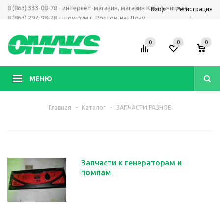
8 (863) 333-08-78 - интернет-магазин, магазин Кагальницкая
Вход
Регистрация
-
8 (863) 297-98-28 - шоу-рум г. Ростов-на-Дону
+7 961 423-66-00 - MAX, Telegram, WhatsApp
0
0
0
МЕНЮ
Главная
-
Каталог
-
ЗАПЧАСТИ РАЗНОЕ
Запчасти к генераторам и
помпам