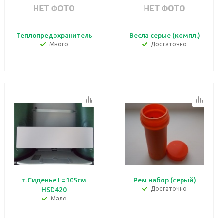
Теплопредохранитель
Весла серые (компл.)
Много
Достаточно
т.Сиденье L=105см
Рем набор (серый)
Достаточно
HSD420
Мало