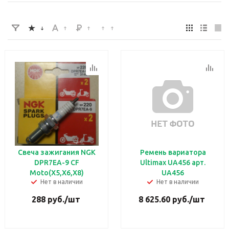
Свеча зажигания NGK
Ремень вариатора
DPR7EA-9 CF
Ultimax UA456 арт.
Moto(X5,X6,X8)
UA456
Нет в наличии
Нет в наличии
288
руб.
/шт
8 625.60
руб.
/шт