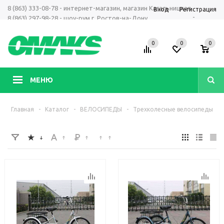
8 (863) 333-08-78 - интернет-магазин, магазин Кагальницкая
Вход
Регистрация
-
8 (863) 297-98-28 - шоу-рум г. Ростов-на-Дону
+7 961 423-66-00 - MAX, Telegram, WhatsApp
0
0
0
МЕНЮ
Главная
-
Каталог
-
ВЕЛОСИПЕДЫ
-
Трехколесные велосипеды