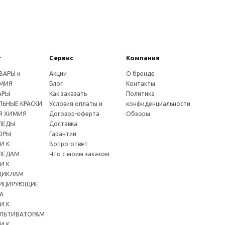
г
Сервис
Компания
ВАРЫ и
Акции
О бренде
МИЯ
Блог
Контакты
АРЫ
Как заказать
Политика
ЬНЫЕ КРАСКИ
Условия оплаты и
конфиденциальности
Я ХИМИЯ
Договор-оферта
Обзоры
ПЕДЫ
Доставка
ОРЫ
Гарантии
И К
Вопро-ответ
ПЕДАМ
Что с моим заказом
И К
ЦИКЛАМ
ИЦИРУЮЩИЕ
А
И К
ЛЬТИВАТОРАМ
И К