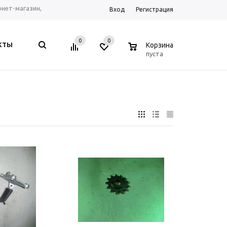
ернет-магазин,
Вход
Регистрация
рум г. Ростов-на-
0
0
0
КТЫ
Корзина
, Telegram, WhatsApp
пуста