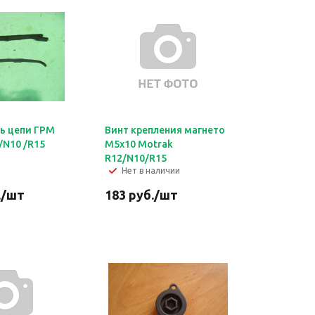
ь цепи ГРМ
Винт крепления магнето
/N10 /R15
М5х10 Motrak
R12/N10/R15
Нет в наличии
.
/шт
183
руб.
/шт