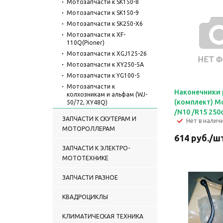
Мотозапчасти к SK150-8
Мотозапчасти к SK150-9
Мотозапчасти к SK250-X6
Мотозапчасти к XF-
110Q(Pioner)
Мотозапчасти к XGJ125-26
Мотозапчасти к XY250-5A
Мотозапчасти к YG100-5
Мотозапчасти к
Наконечники 
колхозникам и альфам (WJ-
(комплект) M
50/72, XY48Q)
/N10 /R15 250
Мотозапчасти к
ЗАПЧАСТИ К СКУТЕРАМ И
Нет в налич
кроссоверу XY200GY-6,
МОТОРОЛЛЕРАМ
XY250GY-6
614
руб.
/ш
Мотозапчасти к
ЗАПЧАСТИ К ЭЛЕКТРО-
кроссоверу YD 250 GY
МОТОТЕХНИКЕ
Мотозапчасти к
кроссоверу ХВ 50 см3
ЗАПЧАСТИ РАЗНОЕ
Мотозапчасти к
трициклам (SY200ZH-E,
SY250ZH-E)
КВАДРОЦИКЛЫ
Мотозапчасти к чопперу
LK50 Q3
КЛИМАТИЧЕСКАЯ ТЕХНИКА