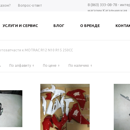
8 (863) 333-08-78 - инт
казом?
Вопрос-ответ
магазин Кагальницкая
8 (863) 297-98-28 - шоу-
Дону
УСЛУГИ И СЕРВИС
БЛОГ
О БРЕНДЕ
КОНТА
+7 961 423-66-00 - MAX
-
Заказать звонок
тозапчасти к MOTRAC R12 N10 R15 250CC
По алфавиту
По цене
По наличию