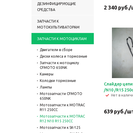
ДЕЗИНФИЦИРУЮЩИЕ
2 340
руб.
/
СРЕДСТВА
ЗАПЧАСТИ К
МОТОКУЛЬТИВАТОРАМ
ЗАПЧАСТИ К МОТОЦИКЛАМ
Двигатели в сборе
Диски колеса и тормозные
Запчасти к мотоциклу
CFMOTO 650NK
Камеры
Колодки тормозные
Слайдер цепи
Лампы
/N10 /R15 250
Мотозапчасти CFMOTO
Нет в налич
650NK
Мотозапчасти к MOTRAC
R11 250CC
639
руб.
/ш
Мотозапчасти к MOTRAC
R12 N10 R15 250CC
Мотозапчасти к SK-125