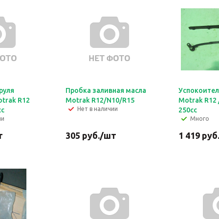
руля
Пробка заливная масла
Успокоител
otrak R12
Motrak R12/N10/R15
Motrak R12 
Нет в наличии
сс
250сс
ии
Много
т
305
руб.
/шт
1 419
руб