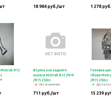
шт
18 984
руб.
/шт
1 278
руб
 Motrak R12
Втулка оси заднего
Головка ци
сс
колеса Motrak R12 /N10
сборе Motra
ии
/R15 250сс
/R15 250сс
Нет в наличии
Достато
т
711
руб.
/шт
15 239
ру