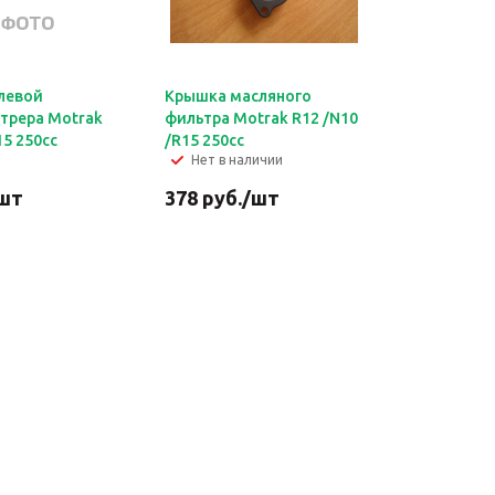
левой
Крышка масляного
трера Motrak
фильтра Motrak R12 /N10
15 250сс
/R15 250сс
Нет в наличии
шт
378
руб.
/шт