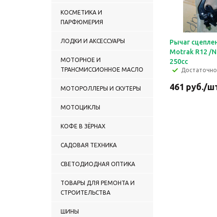
Мотозапчасти к чопперу
XGJ200-8
КОСМЕТИКА И
Мотозапчасти к чопперу
ПАРФЮМЕРИЯ
YD 250-2
Некондиция
ЛОДКИ И АКСЕССУАРЫ
Рычаг сцеплен
Ремни вариатора (Омакс)
Motrak R12 /N
Свечи зажигания
МОТОРНОЕ И
250сс
ТРАНСМИССИОННОЕ МАСЛО
Фильтры воздушные,
Достаточно
масляные, топливные
461
руб.
/ш
МОТОРОЛЛЕРЫ И СКУТЕРЫ
МОТОЦИКЛЫ
КОФЕ В ЗЁРНАХ
САДОВАЯ ТЕХНИКА
СВЕТОДИОДНАЯ ОПТИКА
ТОВАРЫ ДЛЯ РЕМОНТА И
СТРОИТЕЛЬСТВА
ШИНЫ