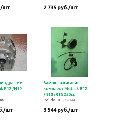
.
/шт
2 735
руб.
/шт
линдра не в
Замок зажигания
k R12 /N10
комплект Motrak R12
/N10 /R15 250сс
чно
Нет в наличии
б.
/шт
3 544
руб.
/шт