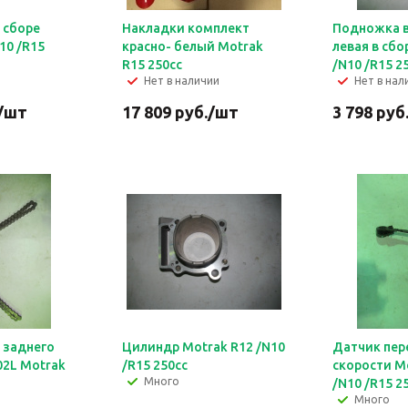
 сборе
Накладки комплект
Подножка 
10 /R15
красно- белый Motrak
левая в сбо
R15 250сс
/N10 /R15 2
Нет в наличии
Нет в нал
/шт
17 809
руб.
/шт
3 798
руб
 заднего
Цилиндр Motrak R12 /N10
Датчик пер
02L Motrak
/R15 250сс
скорости M
Много
/N10 /R15 2
Много