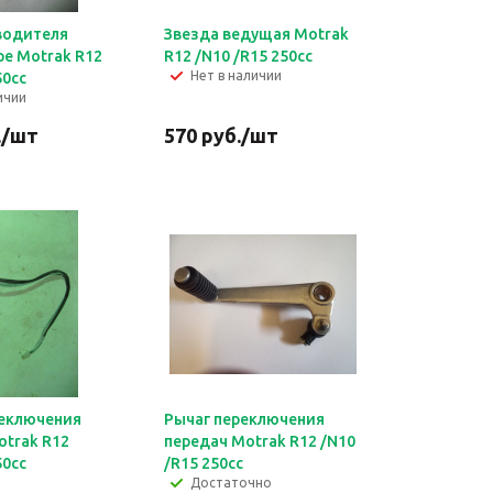
водителя
Звезда ведущая Motrak
ре Motrak R12
R12 /N10 /R15 250сс
Нет в наличии
50сс
ичии
.
/шт
570
руб.
/шт
еключения
Рычаг переключения
otrak R12
передач Motrak R12 /N10
50сс
/R15 250сс
Достаточно