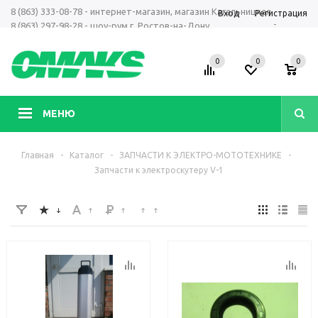
8 (863) 333-08-78 - интернет-магазин, магазин Кагальницкая
Вход
Регистрация
-
8 (863) 297-98-28 - шоу-рум г. Ростов-на-Дону
+7 961 423-66-00 - MAX, Telegram, WhatsApp
0
0
0
МЕНЮ
Главная
-
Каталог
-
ЗАПЧАСТИ К ЭЛЕКТРО-МОТОТЕХНИКЕ
-
Запчасти к электроскутеру V-1