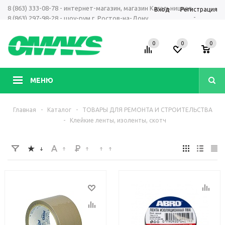
8 (863) 333-08-78 - интернет-магазин, магазин Кагальницкая
Вход
Регистрация
-
8 (863) 297-98-28 - шоу-рум г. Ростов-на-Дону
+7 961 423-66-00 - MAX, Telegram, WhatsApp
0
0
0
МЕНЮ
Главная
-
Каталог
-
ТОВАРЫ ДЛЯ РЕМОНТА И СТРОИТЕЛЬСТВА
-
Клейкие ленты, изоленты, скотч