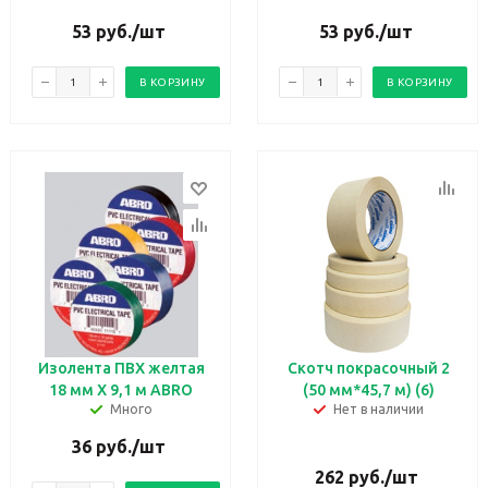
53
руб.
/шт
53
руб.
/шт
В КОРЗИНУ
В КОРЗИНУ
Изолента ПВХ желтая
Скотч покрасочный 2
18 мм X 9,1 м ABRO
(50 мм*45,7 м) (6)
Много
Нет в наличии
36
руб.
/шт
262
руб.
/шт