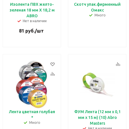
Изолента ПВХ желто-
Скотч упак.фирменный
зеленая 18 мм X 18,2 м
Омакс
Много
ABRO
Нет в наличии
81
руб.
/шт
Лента цветная голубая
ФУМ Лента (12 мм х 0,1
*
мм х 15 м) (10) Abro
Много
Masters
Нет в наличии