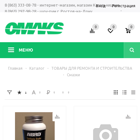
8 (863) 333-08-78 - интернет-магазин, магазин Кагальницкая
Вход
Регистрация
-
8 (863) 297-98-28 - шоу-рум г. Ростов-на-Дону
+7 961 423-66-00 - MAX, Telegram, WhatsApp
0
0
0
МЕНЮ
Главная
-
Каталог
-
ТОВАРЫ ДЛЯ РЕМОНТА И СТРОИТЕЛЬСТВА
-
Смазки