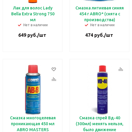
Лак для волос Lady
Смазка литиевая синяя
Bella Extra Strong 750
454 г ABRO* (снята с
мл
производства)
Нет в наличии
Нет в наличии
649
руб.
/шт
474
руб.
/шт
Смазка многоцелевая
Смазка спрей Вд-40
проникающая 450 мл
(300мл) менять нельзя,
ABRO MASTERS
было движение