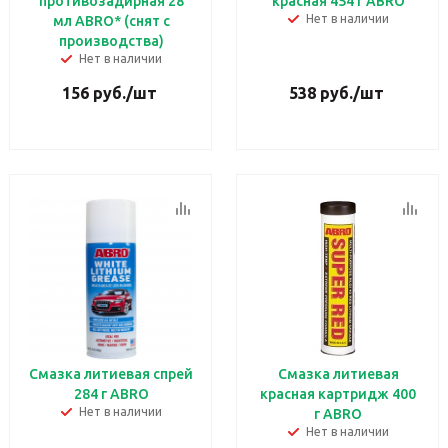
противозадирная 28
красная 454 г ABRO
Нет в наличии
мл ABRO* (снят с
производства)
Нет в наличии
156
руб.
/шт
538
руб.
/шт
Смазка литиевая спрей
Смазка литиевая
284 г ABRO
красная картридж 400
Нет в наличии
г ABRO
Нет в наличии