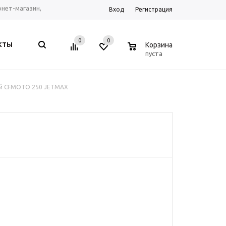
ернет-магазин,
Вход
Регистрация
рум г. Ростов-на-
0
0
0
КТЫ
Корзина
, Telegram, WhatsApp
пуста
й CFMOTO 250 JETMAX