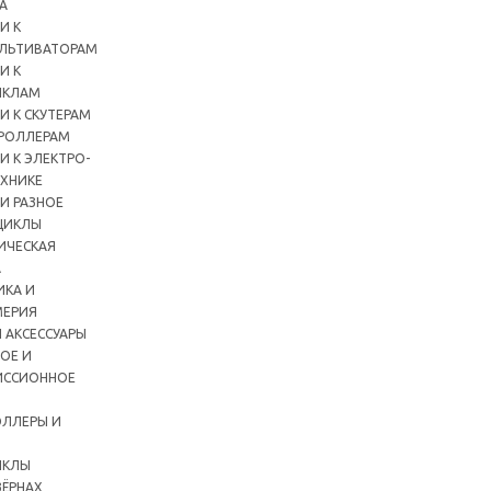
А
И К
ЛЬТИВАТОРАМ
И К
ИКЛАМ
И К СКУТЕРАМ
РОЛЛЕРАМ
И К ЭЛЕКТРО-
ХНИКЕ
И РАЗНОЕ
ЦИКЛЫ
ИЧЕСКАЯ
А
ИКА И
ЕРИЯ
 АКСЕССУАРЫ
ОЕ И
ИССИОННОЕ
ЛЛЕРЫ И
ИКЛЫ
ЗЁРНАХ