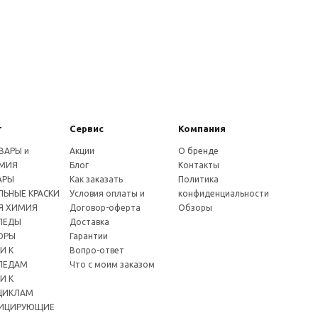
г
Сервис
Компания
ВАРЫ и
Акции
О бренде
МИЯ
Блог
Контакты
АРЫ
Как заказать
Политика
ЬНЫЕ КРАСКИ
Условия оплаты и
конфиденциальности
Я ХИМИЯ
Договор-оферта
Обзоры
ПЕДЫ
Доставка
ОРЫ
Гарантии
И К
Вопро-ответ
ПЕДАМ
Что с моим заказом
И К
ЦИКЛАМ
ИЦИРУЮЩИЕ