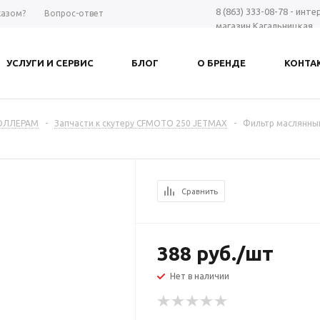
8 (863) 333-08-78 - инт
казом?
Вопрос-ответ
магазин Кагальницкая
8 (863) 297-98-28 - шоу-
Дону
УСЛУГИ И СЕРВИС
БЛОГ
О БРЕНДЕ
КОНТА
+7 961 423-66-00 - MAX
-
Заказать звонок
РОЛЛЕРАМ
-
Запчасти к скутеру CFMOTO 250 JETMAX
-
Фильтр маслянны
Сравнить
388
руб.
/шт
Нет в наличии